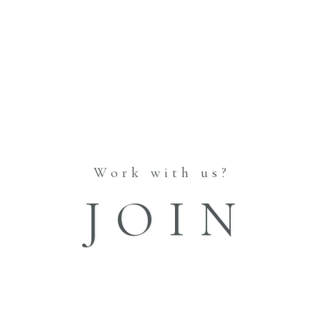
RE
HOME
INFORMATION
ABOUT
STORES
BLOG
CATALOGUE
Work with us?
Vol.1
JOIN
Vol.2
Vol.3
Vol.4
Vol.5
FAQ