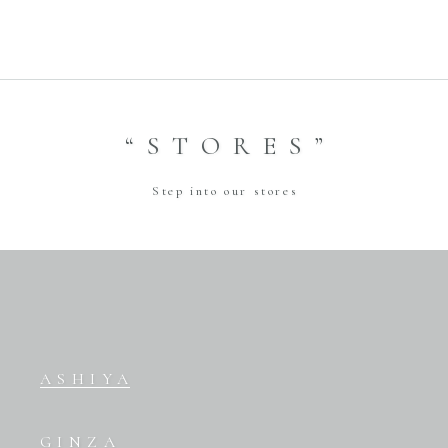
“STORES”
Step into our stores
ASHIYA
GINZA