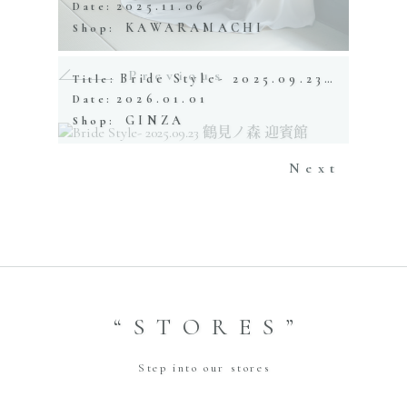
2025.11.06
Date:
KAWARAMACHI
Shop:
Previous
Bride Style- 2025.09.23 鶴見ノ森 迎賓館
Title:
2026.01.01
Date:
GINZA
Shop:
Next
“STORES”
Step into our stores