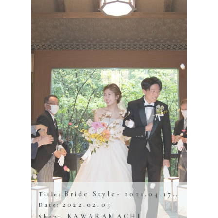
Bride Style- 2021.04.17 アカガネリゾート
Title:
2022.02.03
Date:
KAWARAMACHI
Shop: