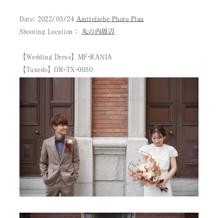
Date: 2022/03/24
Amtteliebe Photo Plan
Shooting Location：
丸の内周辺
【Wedding Dress】MF-RANIA
【Tuxedo】OR-TX-0050