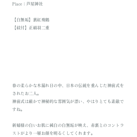
Place：芦屋神社
【白無垢】裏紅飛鶴
【紋付】正絹羽二重
春の柔らかな木漏れ日の中、日本の伝統を重んじた神前式を
されたお二人。
神前式は厳かで神秘的な雰囲気が漂い、やはりとても素敵で
すね。
新婦様の白いお肌に純白の白無垢が映え、赤裏とのコントラ
ストがより一層お顔を明るくしてくれます。