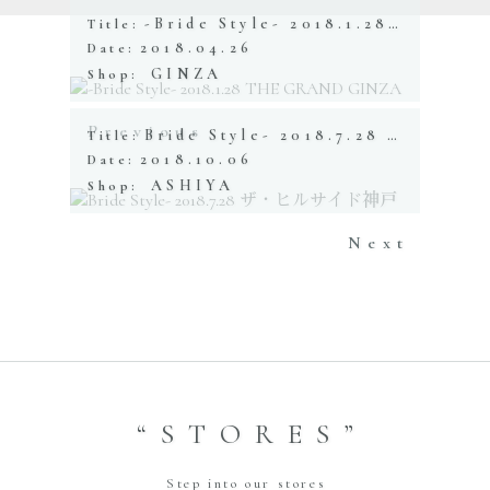
-Bride Style- 2018.1.28 THE GRAND GINZA
Title:
2018.04.26
Date:
GINZA
Shop:
Previous
Bride Style- 2018.7.28 ザ・ヒルサイド神戸
Title:
2018.10.06
Date:
ASHIYA
Shop:
Next
“STORES”
Step into our stores