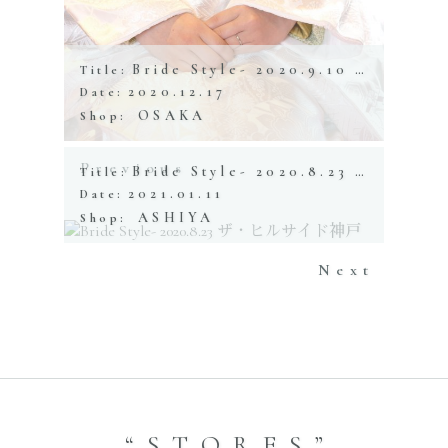
Bride Style- 2020.9.10 アカガネリゾート
Title:
2020.12.17
Date:
OSAKA
Shop:
Previous
Bride Style- 2020.8.23 ザ・ヒルサイド神戸
Title:
2021.01.11
Date:
ASHIYA
Shop:
Next
“STORES”