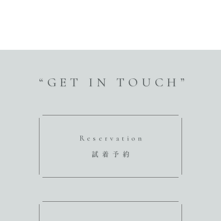
“GET IN TOUCH”
Reservation
試着予約