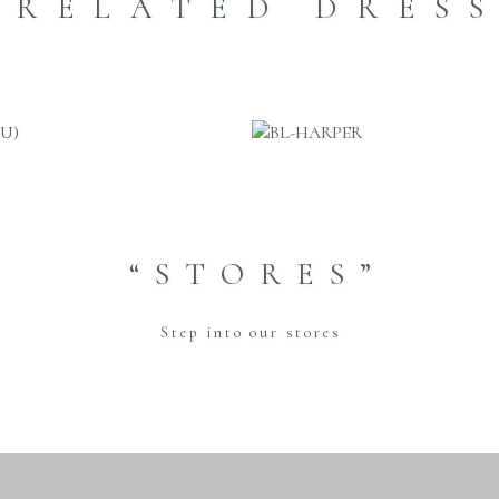
RELATED DRES
“STORES”
Step into our stores