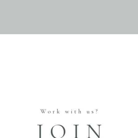
CO
RE
HOME
INFORMATION
ABOUT
STORES
BLOG
CATALOGUE
Vol.1
Vol.2
Work with us?
Vol.3
JOIN
Vol.4