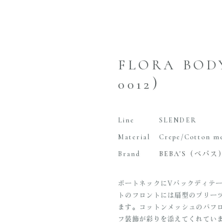
FLORA BOD
0012）
Line
SLENDER
Material
Crepe/Cotton m
Brand
BEBA'S（ベバス
ボートネックにVバックディテ
トのフロントには扇型のプリー
ます。コットンメッシュのパフ
フ装飾が彩りを添えてくれてい