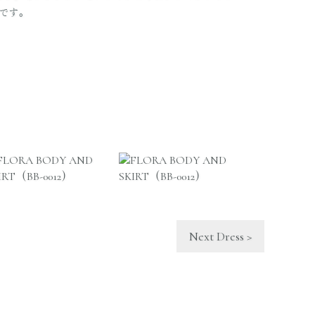
です。
Next Dress >