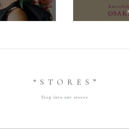
“STORES”
RE
WAKON PRODUCE
Step into our stores
PHOTO WEDDING
CO
CO