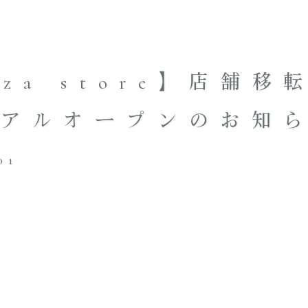
nza store】店舗移
ーアルオープンのお知
01