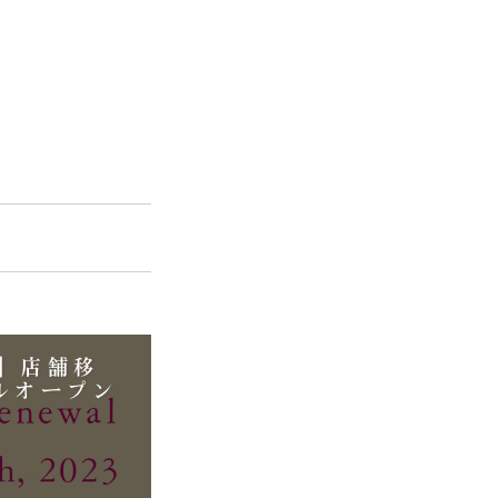
re】店舗移
ルオープン