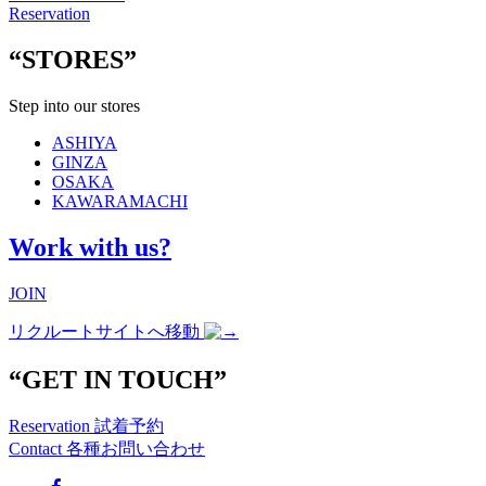
Reservation
“STORES”
Step into our stores
ASHIYA
GINZA
OSAKA
KAWARAMACHI
Work with us?
JOIN
リクルートサイトへ移動
“GET IN TOUCH”
Reservation
試着予約
Contact
各種お問い合わせ