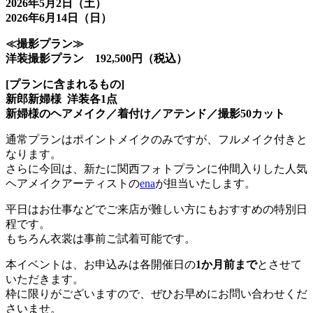
2026年5月2日（土）
2026年6月14日（日）
≪撮影プラン≫
洋装撮影プラン 192,500円（税込）
[プランに含まれるもの]
新郎新婦様 洋装各1点
新婦様のヘアメイク／着付け／アテンド／撮影50カット
通常プランはポイントメイクのみですが、フルメイク付きと
なります。
さらに今回は、新たに関西フォトプランに仲間入りした人気
ヘアメイクアーティストの
ena
が担当いたします。
平日はお仕事などでご来店が難しい方にもおすすめの特別日
程です。
もちろん衣裳は事前ご試着可能です。
本イベントは、お申込みは各開催日の
1か月前まで
とさせて
いただきます。
枠に限りがございますので、ぜひお早めにお問い合わせくだ
さいませ。