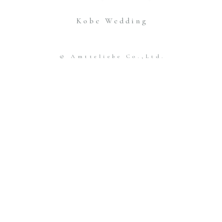
Kobe Wedding
© Amtteliebe Co.,Ltd.