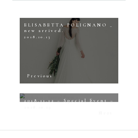
ELISABETTA POLIGNANO _
new arrived.
2018.10.13
Previous
2018.11.12 – Special Event –
2018.10.13
Next