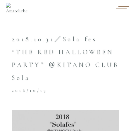
2018.10.31／Sola fes
“THE RED HALLOWEEN
PARTY” ＠KITANO CLUB
Sola
2018/10/13