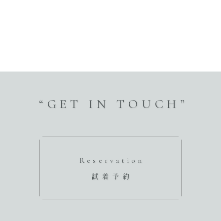
“GET IN TOUCH”
Reservation
試着予約