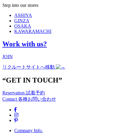
Step into our stores
ASHIYA
GINZA
OSAKA
KAWARAMACHI
Work with us?
JOIN
リクルートサイトへ移動
“GET IN TOUCH”
Reservation
試着予約
Contact
各種お問い合わせ
Company Info.