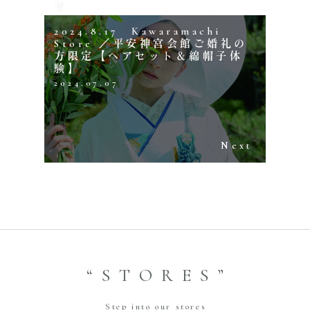
せ
2024.07.07
2024.8.17 Kawaramachi
Previous
Store ／平安神宮会館ご婚礼の
方限定【ヘアセット＆綿帽子体
験】
2024.07.07
Next
“STORES”
Step into our stores