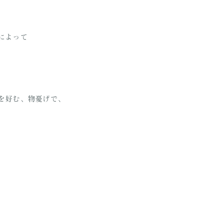
エによって
好む、物憂げで、