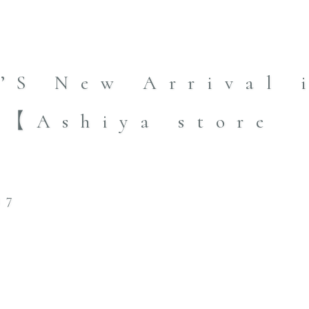
’S New Arrival 
 【Ashiya store
】
17