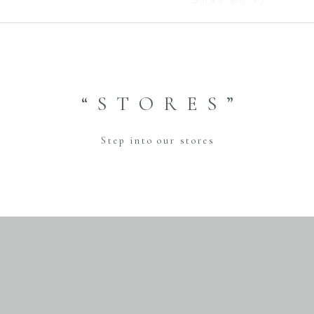
FAQ
“STORES”
Step into our stores