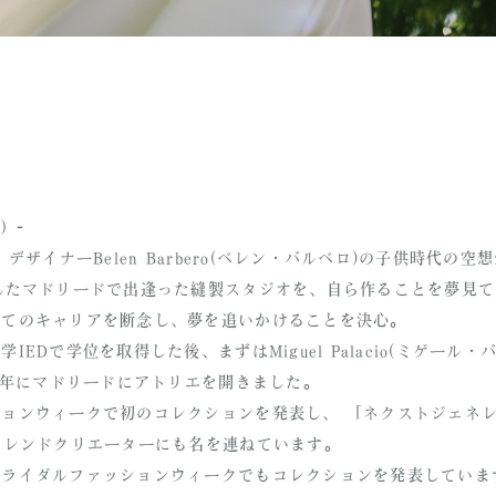
）-
デザイナーBelen Barbero(ベレン・バルベロ)の子供時代の
たマドリードで出逢った縫製スタジオを、自ら作ることを夢見ていたBe
してのキャリアを断念し、夢を追いかけることを決心。
EDで学位を取得した後、まずはMiguel Palacio(ミゲール・ハ
RE
WAKON PRODUCE
5年にマドリードにアトリエを開きました。
PHOTO WEDDING
CO
ッションウィークで初のコレクションを発表し、 「ネクストジェネ
トレンドクリエーターにも名を連ねています。
ブライダルファッションウィークでもコレクションを発表していま
CO