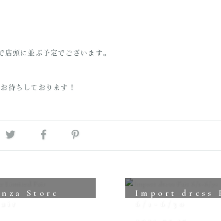
RE
HOME
INFORMATION
で店頭に並ぶ予定でございます。
ABOUT
STORES
をお待ちしております！
BLOG
CATALOGUE
Vol.1
Vol.2
Vol.3
Vol.4
nza Store
Import dress 
air
6/1~6/30
Vol.5
2021.05.17