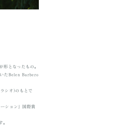
空想が形となったもの。
len Barbero
゙ラシオ)のもとで
SERVATION
NTACT
レーション」国際賞
す。
MPANY