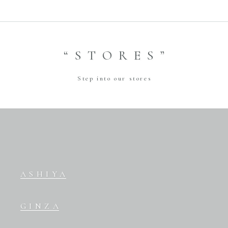
“STORES”
Step into our stores
ASHIYA
GINZA