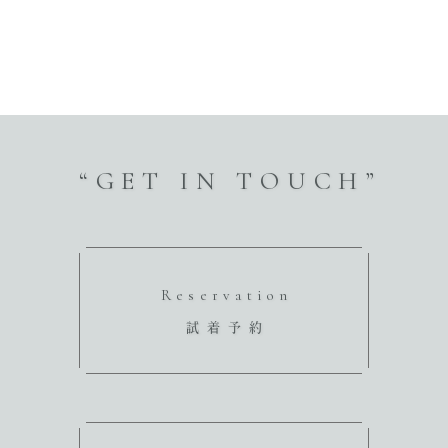
“GET IN TOUCH”
Reservation
試着予約