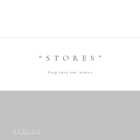
2025.4 開催イベント・特典の
お知らせ
2025.04.30
2025.5.3 -5.6 Kawaramachi
Previous
Store【ヘアセット＆綿帽子体
験】
2025.04.30
Next
“STORES”
Step into our stores
ASHIYA