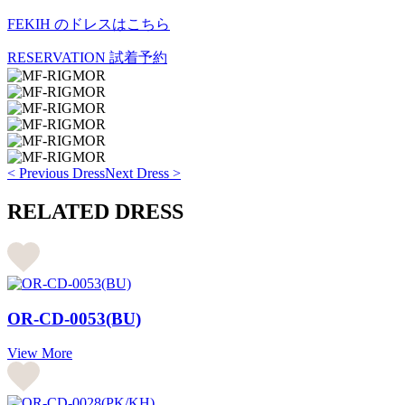
FEKIH のドレスはこちら
RESERVATION
試着予約
< Previous Dress
Next Dress >
RELATED DRESS
OR-CD-0053(BU)
View More