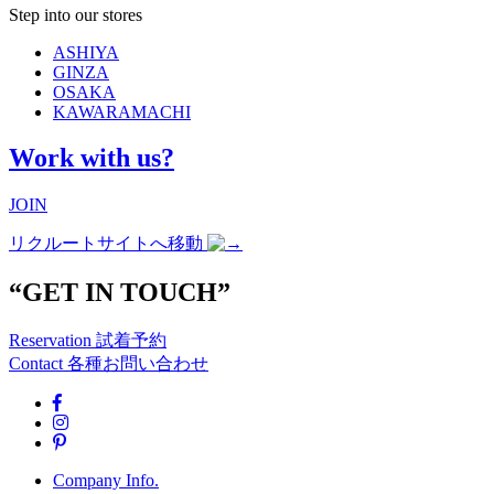
Step into our stores
ASHIYA
GINZA
OSAKA
KAWARAMACHI
Work with us?
JOIN
リクルートサイトへ移動
“GET IN TOUCH”
Reservation
試着予約
Contact
各種お問い合わせ
Company Info.