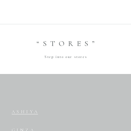
“STORES”
Step into our stores
ASHIYA
GINZA