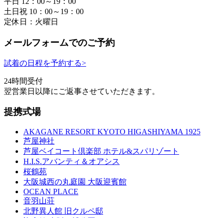
平日 12：00～19：00
土日祝 10：00～19：00
定休日：火曜日
メールフォームでのご予約
試着の日程を予約する
>
24時間受付
翌営業日以降にご返事させていただきます。
提携式場
AKAGANE RESORT KYOTO HIGASHIYAMA 1925
芦屋神社
芦屋ベイコート倶楽部 ホテル&スパリゾート
H.I.S.アバンティ＆オアシス
桜鶴苑
大阪城西の丸庭園 大阪迎賓館
OCEAN PLACE
音羽山荘
北野異人館 旧クルペ邸