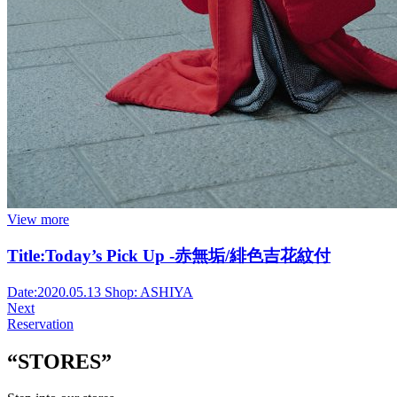
View more
Title:
Today’s Pick Up -赤無垢/緋色吉花紋付
Date:
2020.05.13
Shop:
ASHIYA
Next
Reservation
“STORES”