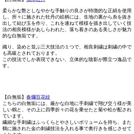
柔らかな艶としなやかな手触りの良さが特徴的な正絹を使用
し、所々に施された牡丹の絵柄には、生地の裏から糸を抜き
出して結び玉を作り、これを連ねて模様を描き出していく技
法の相良模様があしらわれた、落ち着きのある美しさが魅力
的な白無垢です。
織り、染めと並ぶ三大技法の１つで、相良刺繍は刺繍の中で
も高級とされております。
この技法でしか表現できない、立体的な陰影が際立つ逸品で
す。
【白無垢】
春爛百花紋
こちらの白無垢には、厳かな白地に手刺繍で翔び交う様が美
しい鶴と、その上に四季折々の花を乗せたと菊や松が配され
ています。
繊細な手刺繍はふっくらとやさしいボリュームを持ち、また
鶴に施された金の刺繍技法を入れる事で奥行きを感じさせて