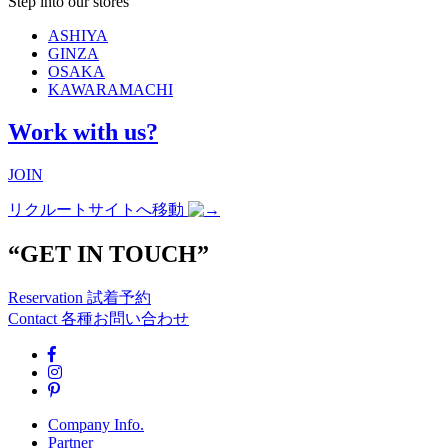
Step into our stores
ASHIYA
GINZA
OSAKA
KAWARAMACHI
Work with us?
JOIN
リクルートサイトへ移動
“GET IN TOUCH”
Reservation
試着予約
Contact
各種お問い合わせ
Company Info.
Partner