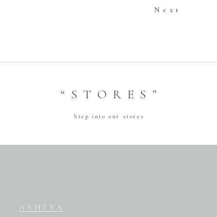
Next
“STORES”
Step into our stores
ASHIYA