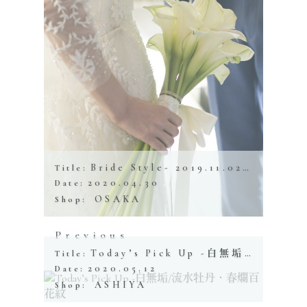
Bride Style- 2019.11.02 ザ・ヒルサイド神戸
Title:
2020.04.30
Date:
OSAKA
Shop:
Previous
Today’s Pick Up -白無垢/流水牡丹・春爛百花紋
Title:
2020.05.12
Date:
ASHIYA
Shop: