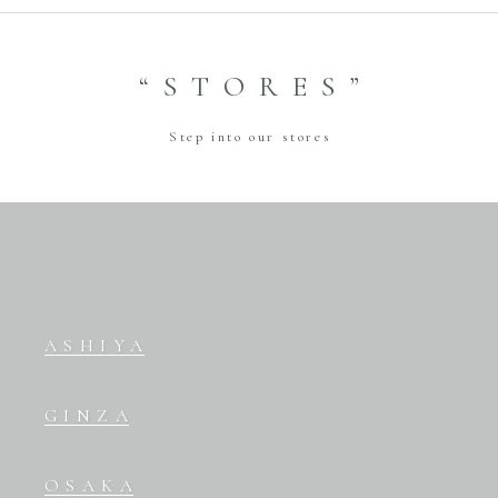
“STORES”
Step into our stores
ASHIYA
GINZA
OSAKA