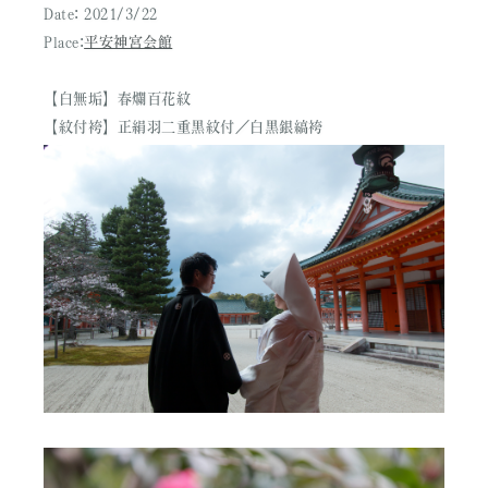
Date: 2021/3/22
Place:
平安神宮会館
【白無垢】春爛百花紋
【紋付袴】正絹羽二重黒紋付／白黒銀縞袴