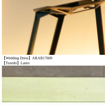
【Wedding Dress】ARAB17609
【Tuxedo】Lauro