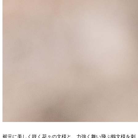
裾元に美しく咲く花々の文様と、力強く舞い飛ぶ鶴文様を刺