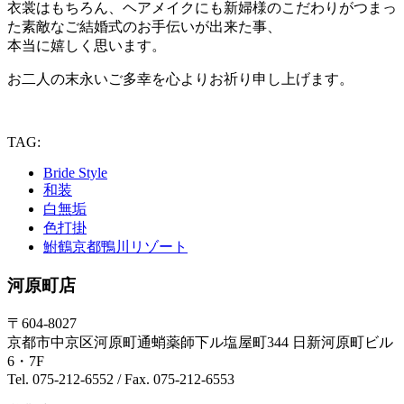
衣裳はもちろん、ヘアメイクにも新婦様のこだわりがつまっ
た素敵なご結婚式のお手伝いが出来た事、
本当に嬉しく思います。
お二人の末永いご多幸を心よりお祈り申し上げます。
TAG:
Bride Style
和装
白無垢
色打掛
鮒鶴京都鴨川リゾート
河原町店
〒604-8027
京都市中京区河原町通蛸薬師下ル塩屋町344 日新河原町ビル
6・7F
Tel. 075-212-6552 / Fax. 075-212-6553