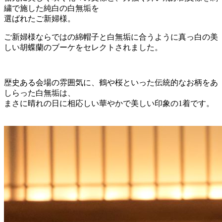
繍で施した純白の白無垢を
選ばれたご新婦様。
ご新婦様ならではの綿帽子と白無垢に合うように真っ白の美
しい胡蝶蘭のブーケをセレクトされました。
歴史ある会場の雰囲気に、鶴や桜といった伝統的なお柄をあ
しらった白無垢は、
まさに晴れの日に相応しい華やかで美しい印象の1着です。