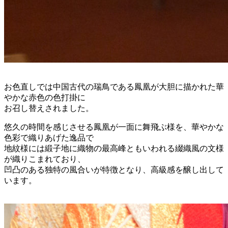
お色直しでは中国古代の瑞鳥である鳳凰が大胆に描かれた華
やかな赤色の色打掛に
お召し替えされました。
悠久の時間を感じさせる鳳凰が一面に舞飛ぶ様を、華やかな
色彩で織りあげた逸品で
地紋様には緞子地に織物の最高峰ともいわれる綴織風の文様
が織りこまれており、
凹凸のある独特の風合いが特徴となり、高級感を醸し出して
います。