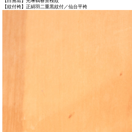
【白無垢】光琳鶴春景桜紋
【紋付袴】正絹羽二重黒紋付／仙台平袴