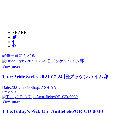
SHARE
記事一覧にもどる
View more
Title:
Bride Style- 2021.07.24 旧グッケンハイム邸
Date:
2021.12.09
Shop:
ASHIYA
Previous
View more
Title:
Today’s Pick Up -Amtteliebe/OR-CD-0030