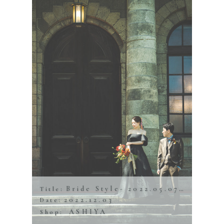
Bride Style- 2022.05.07 旧桜宮公会堂
Title:
2022.12.03
Date:
ASHIYA
Shop: