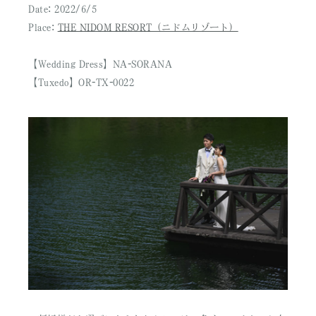
Date: 2022/6/5
Place:
THE NIDOM RESORT（ニドムリゾート）
【Wedding Dress】NA-SORANA
【Tuxedo】OR-TX-0022