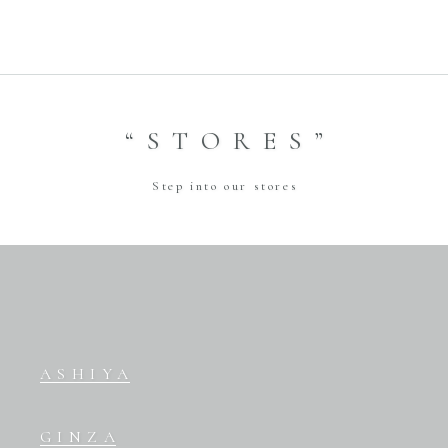
“STORES”
Step into our stores
ASHIYA
GINZA