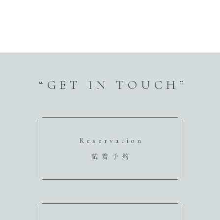
“GET IN TOUCH”
Reservation
試着予約