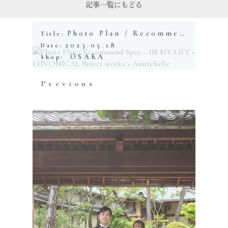
記事一覧にもどる
Photo Plan / Recommend Spot – IN MY LIFE × LUVONICAL flower works × Amtteliebe
Title:
2023.05.18
Date:
OSAKA
Shop:
Previous