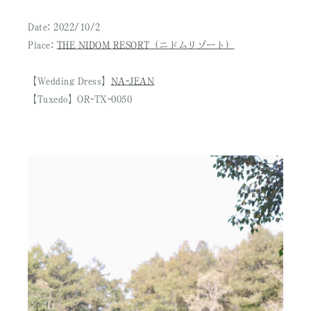
Date: 2022/10/2
Place:
THE NIDOM RESORT（ニドムリゾート）
【Wedding Dress】
NA-JEAN
【Tuxedo】OR-TX-0050