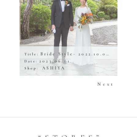
Bride Style- 2022.10.08 蘇州園
Title:
2023.06.01
Date:
ASHIYA
Shop:
Next