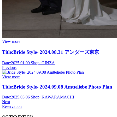
View more
Title:
Bride Style- 2024.08.31 アンダーズ東京
Date:
2025.01.09
Shop:
GINZA
Previous
View more
Title:
Bride Style- 2024.09.08 Amtteliebe Photo Plan
Date:
2025.03.06
Shop:
KAWARAMACHI
Next
Reservation