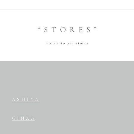
“STORES”
Step into our stores
ASHIYA
GINZA