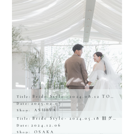
Bride Style -2024.08.12 TOAST
Title:
2025.02.07
Date:
ASHIYA
Shop:
Bride Style- 2024.05.18 旧グッゲンハイム邸
Title:
2024.12.06
Date:
OSAKA
Shop: