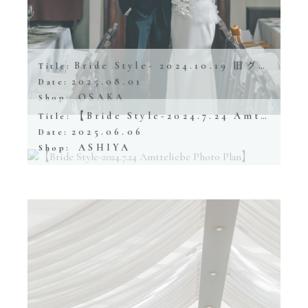
Bride Style- 2024.10.19 旧グッゲンハイム邸
Title:
2025.08.01
Date:
OSAKA
Shop:
【Bride Style-2024.7.24 Amtteliebe Photo Plan】
Title:
2025.06.06
Date:
ASHIYA
Shop: