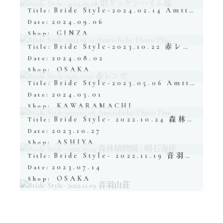
Bride Style-2024.02.14 Amtteliebe Photo Plan
Title:
2024.09.06
Date:
GINZA
Shop:
Bride Style-2023.10.22 赤レンガ
Title:
2024.08.02
Date:
OSAKA
Shop:
Bride Style-2023.05.06 Amtteliebe Photo Plan
Title:
2024.03.01
Date:
KAWARAMACHI
Shop:
Bride Style- 2022.10.24 森林植物園 / 明石海岸
Title:
2023.10.27
Date:
ASHIYA
Shop:
Bride Style- 2022.11.19 音羽山荘
Title:
2023.07.14
Date:
OSAKA
Shop: