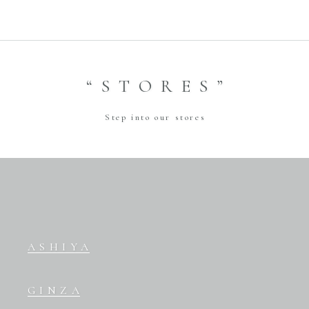
“STORES”
Step into our stores
ASHIYA
GINZA