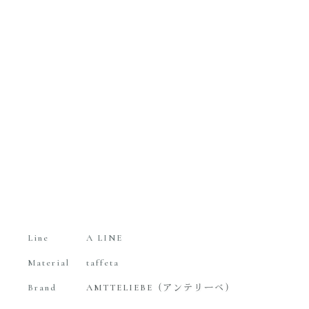
Line
A LINE
Material
taffeta
Brand
AMTTELIEBE（アンテリーベ）