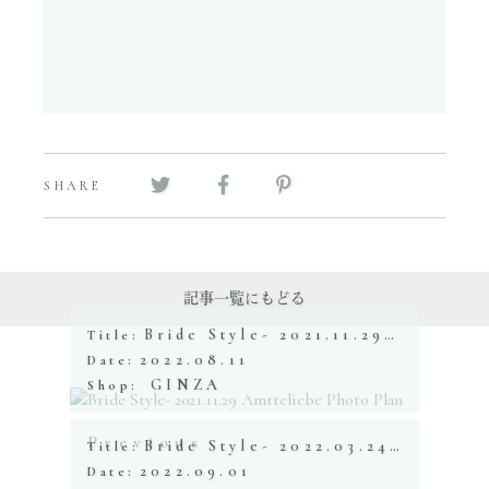
SHARE
記事一覧にもどる
Bride Style- 2021.11.29 Amtteliebe Photo Plan
Title:
2022.08.11
Date:
GINZA
Shop:
Previous
Bride Style- 2022.03.24 Amtteliebe Photo Plan
Title:
2022.09.01
Date: