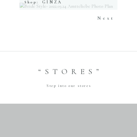
GINZA
Shop:
Next
“STORES”
Step into our stores