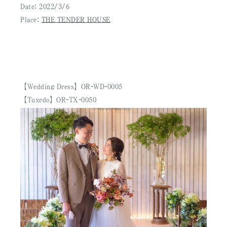
Date: 2022/3/6
Place:
THE TENDER HOUSE
【Wedding Dress】OR-WD-0005
【Tuxedo】OR-TX-0050