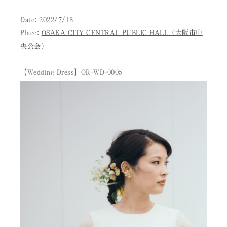
Date: 2022/7/18
Place:
OSAKA CITY CENTRAL PUBLIC HALL（大阪市中
央公会）
【Wedding Dress】OR-WD-0005